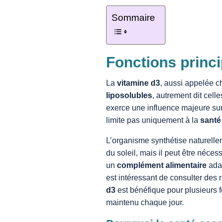
Sommaire
Fonctions princi
La
vitamine d3
, aussi appelée ch
liposolubles
, autrement dit cell
exerce une influence majeure sur
limite pas uniquement à la
santé
L’organisme synthétise naturelle
du soleil, mais il peut être néces
un
complément alimentaire
adap
est intéressant de consulter des
d3
est bénéfique pour plusieurs f
maintenu chaque jour.