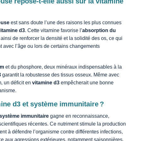
use repose-t-elle aussi sur la vitamine
euse
est sans doute l’une des raisons les plus connues
vitamine d3
. Cette vitamine favorise l’
absorption du
 ainsi de renforcer la densité et la solidité des os, ce qui
nt avec l’âge ou lors de certains changements
um
et du phosphore, deux minéraux indispensables à la
3
garantit la robustesse des tissus osseux. Même avec
, un déficit en
vitamine d3
empêcherait une bonne
ganisme.
mine d3 et système immunitaire ?
système immunitaire
gagne en reconnaissance,
entifiques récentes. Ce nutriment stimule la production
ent à défendre l’organisme contre différentes infections,
face aux agressions extérieures, notamment saisonnières.