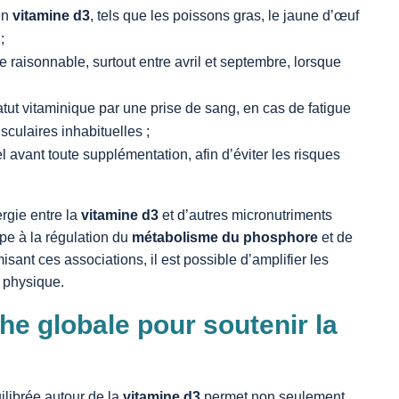
 en
vitamine d3
, tels que les poissons gras, le jaune d’œuf
;
e raisonnable, surtout entre avril et septembre, lorsque
atut vitaminique par une prise de sang, en cas de fatigue
culaires inhabituelles ;
el avant toute supplémentation, afin d’éviter les risques
ergie entre la
vitamine d3
et d’autres micronutriments
pe à la régulation du
métabolisme du phosphore
et de
misant ces associations, il est possible d’amplifier les
é physique.
e globale pour soutenir la
ilibrée autour de la
vitamine d3
permet non seulement