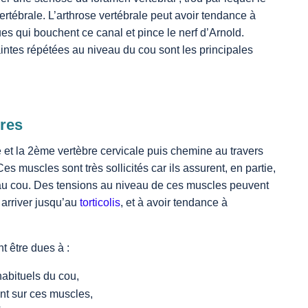
vertébrale. L’arthrose vertébrale peut avoir tendance à
es qui bouchent ce canal et pince le nerf d’Arnold.
aintes répétées au niveau du cou sont les principales
res
re et la 2ème vertèbre cervicale puis chemine au travers
Ces muscles sont très sollicités car ils assurent, en partie,
rt au cou. Des tensions au niveau de ces muscles peuvent
 arriver jusqu’au
torticolis
, et à avoir tendance à
 être dues à :
abituels du cou,
ant sur ces muscles,