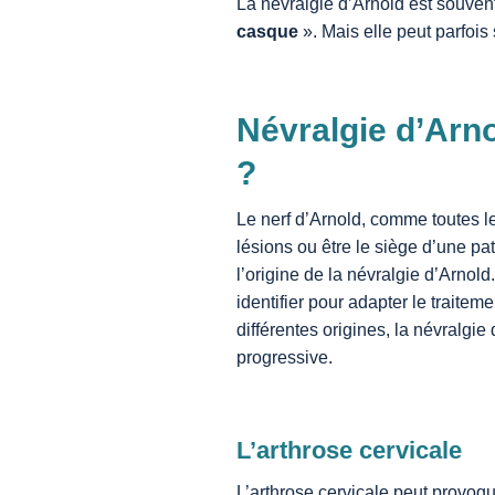
La névralgie d’Arnold est souvent
casque
». Mais elle peut parfois
Névralgie d’Arno
?
Le nerf d’Arnold, comme toutes l
lésions ou être le siège d’une pa
l’origine de la névralgie d’Arnol
identifier pour adapter le traitem
différentes origines, la névralgi
progressive.
L’arthrose cervicale
L’arthrose cervicale peut provoqu