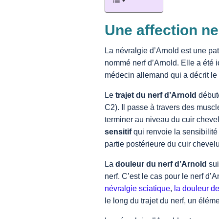
Une affection n
La névralgie d’Arnold est une pa
nommé nerf d’Arnold. Elle a été i
médecin allemand qui a décrit le 
Le
trajet du nerf d’Arnold
débute
C2). Il passe à travers des muscl
terminer au niveau du cuir chevel
sensitif
qui renvoie la sensibilité
partie postérieure du cuir chevel
La
douleur du nerf d’Arnold
sui
nerf. C’est le cas pour le nerf d’
névralgie sciatique
,
la douleur de
le long du trajet du nerf, un élé