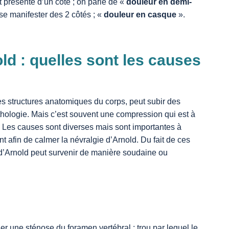
 présente d’un côté ; on parle de «
douleur en demi-
 se manifester des 2 côtés ; «
douleur en casque
».
ld : quelles sont les causes
es structures anatomiques du corps, peut subir des
thologie. Mais c’est souvent une compression qui est à
d. Les causes sont diverses mais sont importantes à
ent afin de calmer la névralgie d’Arnold. Du fait de ces
e d’Arnold peut survenir de manière soudaine ou
er une sténose du foramen vertébral ; trou par lequel le