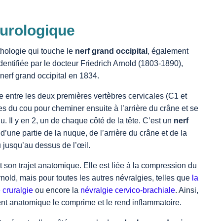
eurologique
thologie qui touche le
nerf grand occipital
, également
dentifiée par le docteur Friedrich Arnold (1803-1890),
nerf grand occipital en 1834.
 entre les deux premières vertèbres cervicales (C1 et
es du cou pour cheminer ensuite à l’arrière du crâne et se
u. Il y en 2, un de chaque côté de la tête. C’est un
nerf
 d’une partie de la nuque, de l’arrière du crâne et de la
u jusqu’au dessus de l’œil.
t son trajet anatomique. Elle est liée à la compression du
Arnold, mais pour toutes les autres névralgies, telles que
la
 cruralgie
ou encore la
névralgie cervico-brachiale
. Ainsi,
ment anatomique le comprime et le rend inflammatoire.