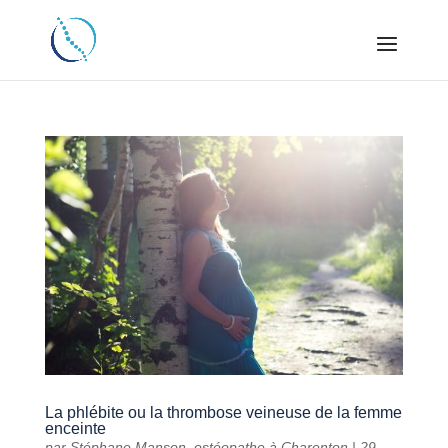
La phlébite ou la thrombose veineuse de la femme
enceinte
par
Stéphane Manson, ostéopathe à Charenton
|
29